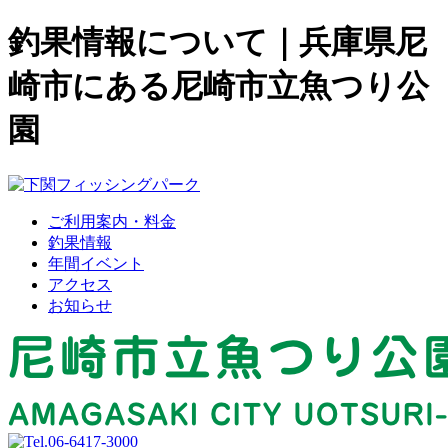
釣果情報について｜兵庫県尼
崎市にある尼崎市立魚つり公
園
ご利用案内・料金
釣果情報
年間イベント
アクセス
お知らせ