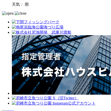
天気：
雨