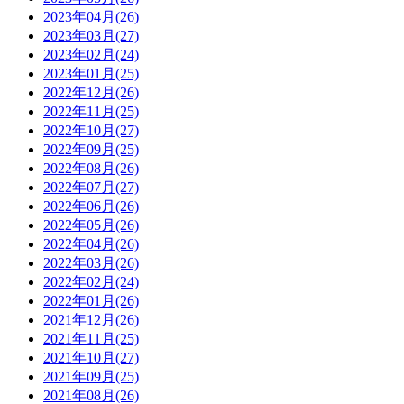
2023年04月(26)
2023年03月(27)
2023年02月(24)
2023年01月(25)
2022年12月(26)
2022年11月(25)
2022年10月(27)
2022年09月(25)
2022年08月(26)
2022年07月(27)
2022年06月(26)
2022年05月(26)
2022年04月(26)
2022年03月(26)
2022年02月(24)
2022年01月(26)
2021年12月(26)
2021年11月(25)
2021年10月(27)
2021年09月(25)
2021年08月(26)