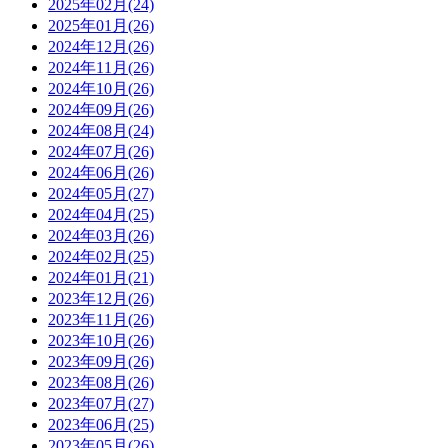
2025年02月(24)
2025年01月(26)
2024年12月(26)
2024年11月(26)
2024年10月(26)
2024年09月(26)
2024年08月(24)
2024年07月(26)
2024年06月(26)
2024年05月(27)
2024年04月(25)
2024年03月(26)
2024年02月(25)
2024年01月(21)
2023年12月(26)
2023年11月(26)
2023年10月(26)
2023年09月(26)
2023年08月(26)
2023年07月(27)
2023年06月(25)
2023年05月(26)