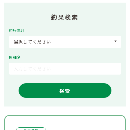
釣果検索
釣行年月
選択してください
魚種名
検索