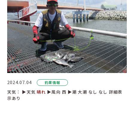
2024.07.04
釣果情報
天気：
▶︎天気
晴れ
▶︎風向
西
▶︎潮
大潮
なし
なし
詳細表
示あり