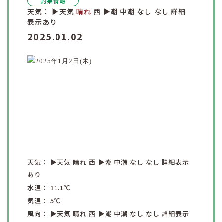
釣果情報
天気：
▶︎天気
晴れ
西
▶︎潮
中潮
なし
なし
詳細
表示あり
2025.01.02
天気：
▶︎天気
晴れ
西
▶︎潮
中潮
なし
なし
詳細表示
あり
水温：
11.1
℃
気温：
5
℃
風向：
▶︎天気
晴れ
西
▶︎潮
中潮
なし
なし
詳細表示