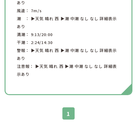
あり
風速：
7
m/s
潮 ：
▶︎天気
晴れ
西
▶︎潮
中潮
なし
なし
詳細表示
あり
満潮：
9:13
/20:00
干潮：
2:24
/14:30
警報：
▶︎天気
晴れ
西
▶︎潮
中潮
なし
なし
詳細表示
あり
注意報：
▶︎天気
晴れ
西
▶︎潮
中潮
なし
なし
詳細表
示あり
1