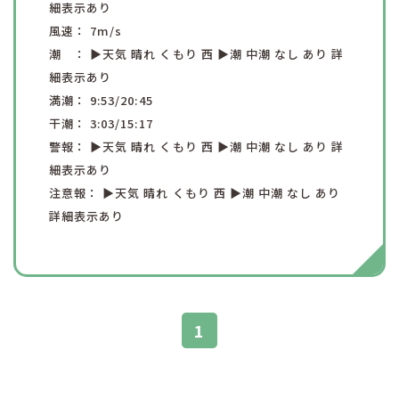
細表示あり
風速：
7
m/s
潮 ：
▶︎天気
晴れ
くもり
西
▶︎潮
中潮
なし
あり
詳
細表示あり
満潮：
9:53
/20:45
干潮：
3:03
/15:17
警報：
▶︎天気
晴れ
くもり
西
▶︎潮
中潮
なし
あり
詳
細表示あり
注意報：
▶︎天気
晴れ
くもり
西
▶︎潮
中潮
なし
あり
詳細表示あり
1