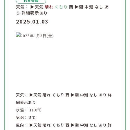
釣果情報
天気：
▶︎天気
晴れ
くもり
西
▶︎潮
中潮
なし
あ
り
詳細表示あり
2025.01.03
天気：
▶︎天気
晴れ
くもり
西
▶︎潮
中潮
なし
あり
詳
細表示あり
水温：
11.0
℃
気温：
5
℃
風向：
▶︎天気
晴れ
くもり
西
▶︎潮
中潮
なし
あり
詳