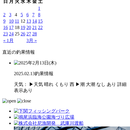
日
月
火
水
木
金
土
1
2
3
4
5
6
7
8
9
10
11
12
13
14
15
16
17
18
19
20
21
22
23
24
25
26
27
28
« 1月
3月 »
直近の釣果情報
2025.02.13
釣果情報
天気：
▶︎天気
晴れ
くもり
西
▶︎潮
大潮
なし
あり
詳細
表示あり