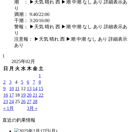
潮 ：
▶︎天気
晴れ
西
▶︎潮
中潮
なし
あり
詳細表示あ
り
満潮：
9:40
/22:00
干潮：
3:20
/16:00
警報：
▶︎天気
晴れ
西
▶︎潮
中潮
なし
あり
詳細表示あ
り
注意報：
▶︎天気
晴れ
西
▶︎潮
中潮
なし
あり
詳細表示
あり
1
2025年02月
日
月
火
水
木
金
土
1
2
3
4
5
6
7
8
9
10
11
12
13
14
15
16
17
18
19
20
21
22
23
24
25
26
27
28
« 1月
3月 »
直近の釣果情報