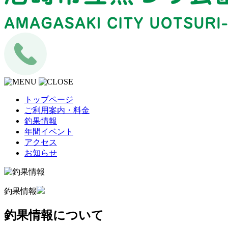
トップページ
ご利用案内・料金
釣果情報
年間イベント
アクセス
お知らせ
釣果情報
釣果情報について