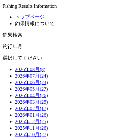
Fishing Results Information
トップページ
釣果情報について
釣果検索
釣行年月
選択してください
2026年08月(8)
2026年07月(24)
2026年06月(23)
2026年05月(27)
2026年04月(26)
2026年03月(25)
2026年02月(17)
2026年01月(26)
2025年12月(25)
2025年11月(26)
2025年10月(27)