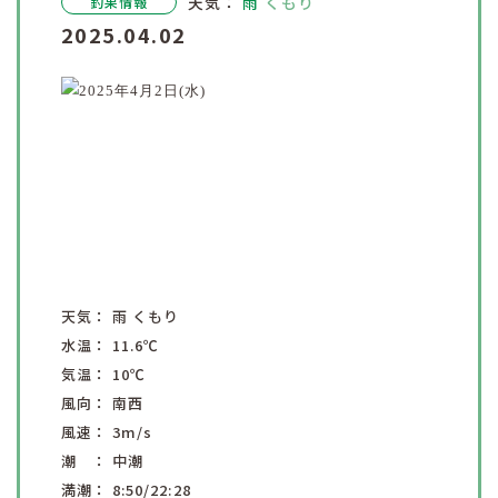
天気：
雨
くもり
釣果情報
2025.04.02
天気：
雨
くもり
水温：
11.6
℃
気温：
10
℃
風向：
南西
風速：
3
m/s
潮 ：
中潮
満潮：
8:50
/22:28