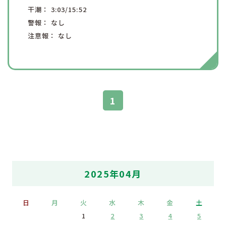
干潮：
3:03
/15:52
警報：
なし
注意報：
なし
1
2025年04月
日
月
火
水
木
金
土
1
2
3
4
5