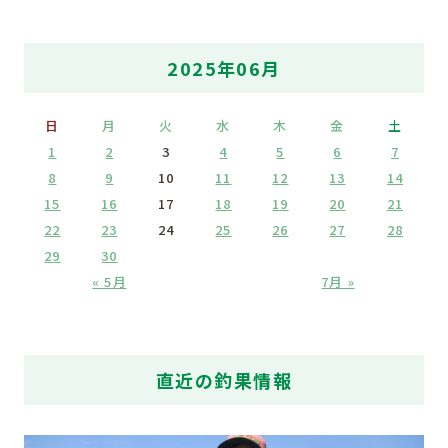
2025年06月
日
月
火
水
木
金
土
1
2
3
4
5
6
7
8
9
10
11
12
13
14
15
16
17
18
19
20
21
22
23
24
25
26
27
28
29
30
« 5月
7月 »
直近の釣果情報