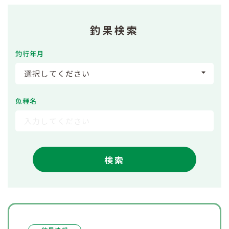
釣果検索
釣行年月
選択してください
魚種名
検索