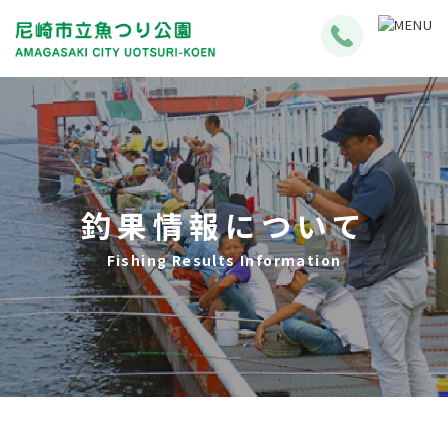
釣果情報について
Fishing Results Information