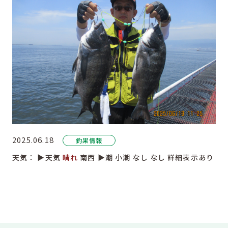
2025.06.18
釣果情報
天気：
▶︎天気
晴れ
南西
▶︎潮
小潮
なし
なし
詳細表示あり