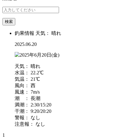
検索
釣果情報
天気：
晴れ
2025.06.20
天気：
晴れ
水温：
22.2
℃
気温：
21
℃
風向：
西
風速：
7
m/s
潮 ：
長潮
満潮：
2:30
/15:20
干潮：
9:20
/20:20
警報：
なし
注意報：
なし
1