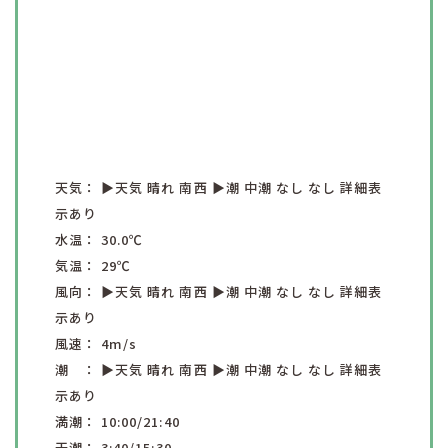
天気：
▶︎天気
晴れ
南西
▶︎潮
中潮
なし
なし
詳細表
示あり
水温：
30.0
℃
気温：
29
℃
風向：
▶︎天気
晴れ
南西
▶︎潮
中潮
なし
なし
詳細表
示あり
風速：
4
m/s
潮 ：
▶︎天気
晴れ
南西
▶︎潮
中潮
なし
なし
詳細表
示あり
満潮：
10:00
/21:40
干潮：
3:40
/15:30