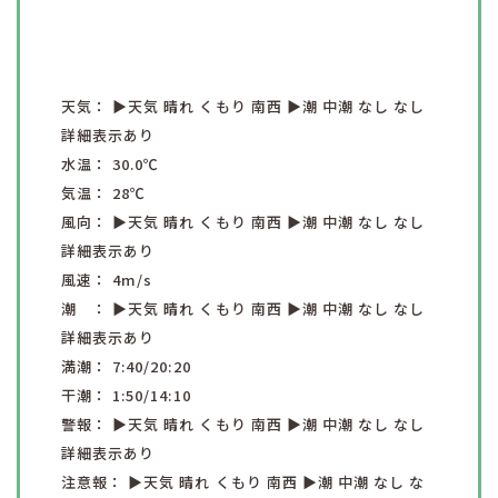
天気：
▶︎天気
晴れ
くもり
南西
▶︎潮
中潮
なし
なし
詳細表示あり
水温：
30.0
℃
気温：
28
℃
風向：
▶︎天気
晴れ
くもり
南西
▶︎潮
中潮
なし
なし
詳細表示あり
風速：
4
m/s
潮 ：
▶︎天気
晴れ
くもり
南西
▶︎潮
中潮
なし
なし
詳細表示あり
満潮：
7:40
/20:20
干潮：
1:50
/14:10
警報：
▶︎天気
晴れ
くもり
南西
▶︎潮
中潮
なし
なし
詳細表示あり
注意報：
▶︎天気
晴れ
くもり
南西
▶︎潮
中潮
なし
な