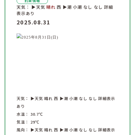
釣果情報
天気：
▶︎天気
晴れ
西
▶︎潮
小潮
なし
なし
詳細
表示あり
2025.08.31
天気：
▶︎天気
晴れ
西
▶︎潮
小潮
なし
なし
詳細表示
あり
水温：
30.7
℃
気温：
29
℃
風向：
▶︎天気
晴れ
西
▶︎潮
小潮
なし
なし
詳細表示