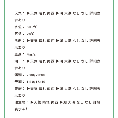
天気：
▶︎天気
晴れ
南西
▶︎潮
大潮
なし
なし
詳細表
示あり
水温：
30.2
℃
気温：
28
℃
風向：
▶︎天気
晴れ
南西
▶︎潮
大潮
なし
なし
詳細表
示あり
風速：
4
m/s
潮 ：
▶︎天気
晴れ
南西
▶︎潮
大潮
なし
なし
詳細表
示あり
満潮：
7:00
/20:00
干潮：
1:10
/13:40
警報：
▶︎天気
晴れ
南西
▶︎潮
大潮
なし
なし
詳細表
示あり
注意報：
▶︎天気
晴れ
南西
▶︎潮
大潮
なし
なし
詳細
表示あり