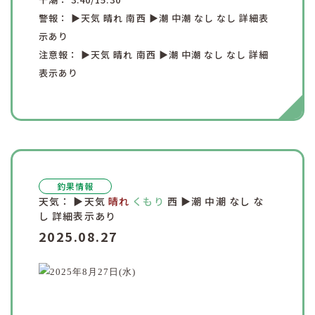
警報：
▶︎天気
晴れ
南西
▶︎潮
中潮
なし
なし
詳細表
示あり
注意報：
▶︎天気
晴れ
南西
▶︎潮
中潮
なし
なし
詳細
表示あり
釣果情報
天気：
▶︎天気
晴れ
くもり
西
▶︎潮
中潮
なし
な
し
詳細表示あり
2025.08.27