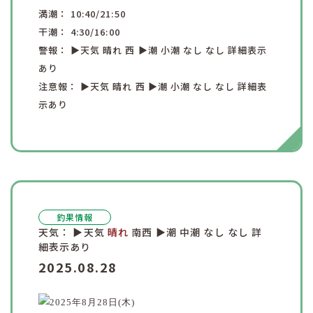
満潮：
10:40
/21:50
干潮：
4:30
/16:00
警報：
▶︎天気
晴れ
西
▶︎潮
小潮
なし
なし
詳細表示
あり
注意報：
▶︎天気
晴れ
西
▶︎潮
小潮
なし
なし
詳細表
示あり
釣果情報
天気：
▶︎天気
晴れ
南西
▶︎潮
中潮
なし
なし
詳
細表示あり
2025.08.28