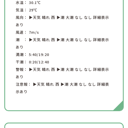
水温：
30.1
℃
気温：
29
℃
風向：
▶︎天気
晴れ
西
▶︎潮
大潮
なし
なし
詳細表示
あり
風速：
7
m/s
潮 ：
▶︎天気
晴れ
西
▶︎潮
大潮
なし
なし
詳細表示
あり
満潮：
5:40
/19:20
干潮：
0:20
/12:40
警報：
▶︎天気
晴れ
西
▶︎潮
大潮
なし
なし
詳細表示
あり
注意報：
▶︎天気
晴れ
西
▶︎潮
大潮
なし
なし
詳細表
示あり