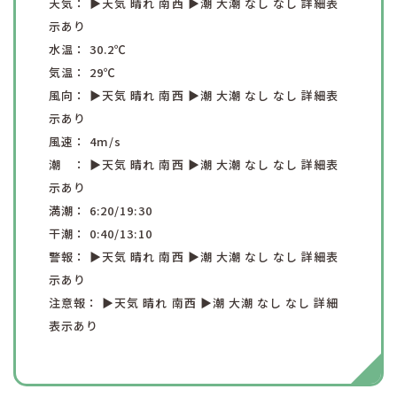
天気：
▶︎天気
晴れ
南西
▶︎潮
大潮
なし
なし
詳細表
示あり
水温：
30.2
℃
気温：
29
℃
風向：
▶︎天気
晴れ
南西
▶︎潮
大潮
なし
なし
詳細表
示あり
風速：
4
m/s
潮 ：
▶︎天気
晴れ
南西
▶︎潮
大潮
なし
なし
詳細表
示あり
満潮：
6:20
/19:30
干潮：
0:40
/13:10
警報：
▶︎天気
晴れ
南西
▶︎潮
大潮
なし
なし
詳細表
示あり
注意報：
▶︎天気
晴れ
南西
▶︎潮
大潮
なし
なし
詳細
表示あり