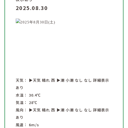
2025.08.30
天気：
▶︎天気
晴れ
西
▶︎潮
小潮
なし
なし
詳細表示
あり
水温：
30.4
℃
気温：
28
℃
風向：
▶︎天気
晴れ
西
▶︎潮
小潮
なし
なし
詳細表示
あり
風速：
6
m/s