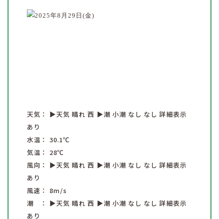
天気：
▶︎天気
晴れ
西
▶︎潮
小潮
なし
なし
詳細表示
あり
水温：
30.1
℃
気温：
28
℃
風向：
▶︎天気
晴れ
西
▶︎潮
小潮
なし
なし
詳細表示
あり
風速：
8
m/s
潮 ：
▶︎天気
晴れ
西
▶︎潮
小潮
なし
なし
詳細表示
あり