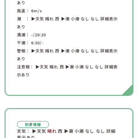
あり
風速：
6
m/s
潮 ：
▶︎天気
晴れ
西
▶︎潮
小潮
なし
なし
詳細表示
あり
満潮：
-
/20:20
干潮：
6:30
/-
警報：
▶︎天気
晴れ
西
▶︎潮
小潮
なし
なし
詳細表示
あり
注意報：
▶︎天気
晴れ
西
▶︎潮
小潮
なし
なし
詳細表
示あり
釣果情報
天気：
▶︎天気
晴れ
西
▶︎潮
小潮
なし
なし
詳細
表示あり