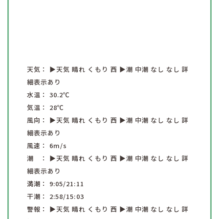
天気：
▶︎天気
晴れ
くもり
西
▶︎潮
中潮
なし
なし
詳
細表示あり
水温：
30.2
℃
気温：
28
℃
風向：
▶︎天気
晴れ
くもり
西
▶︎潮
中潮
なし
なし
詳
細表示あり
風速：
6
m/s
潮 ：
▶︎天気
晴れ
くもり
西
▶︎潮
中潮
なし
なし
詳
細表示あり
満潮：
9:05
/21:11
干潮：
2:58
/15:03
警報：
▶︎天気
晴れ
くもり
西
▶︎潮
中潮
なし
なし
詳