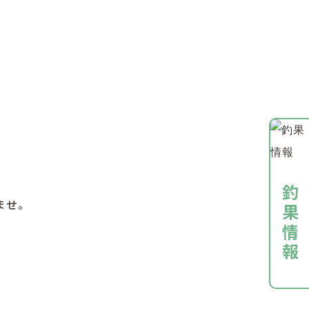
釣果情報
ませ。