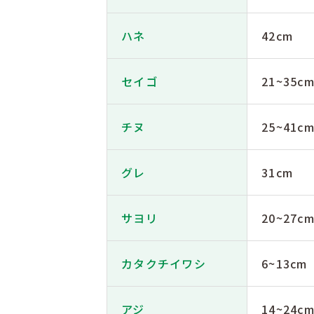
ハネ
42cm
セイゴ
21~35c
チヌ
25~41c
グレ
31cm
サヨリ
20~27c
カタクチイワシ
6~13cm
アジ
14~24c