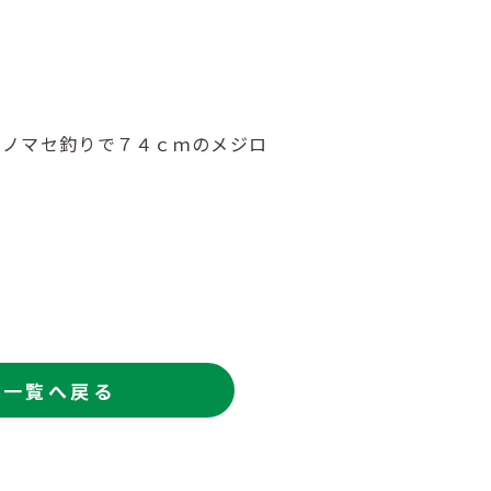
はノマセ釣りで７４ｃｍのメジロ
一覧へ戻る