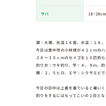
サバ
18~28c
潮：大潮、気温１６度、水温：１８，
今日は豊中市の小林様が４２ｃｍのハ
２８〜３５ｃｍのセイゴを１０匹釣ら
釣り方：ウキ釣り、竿：４，９ｍ、釣
棚：２，５ヒロ、エサ：シラサエビで
今日の日中は上着を着ていると暑いく
釣りをするにはもってこいの１日とな