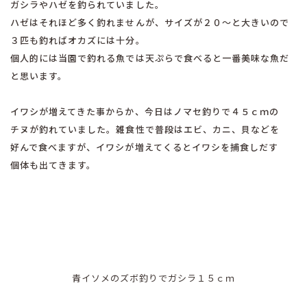
ガシラやハゼを釣られていました。
ハゼはそれほど多く釣れませんが、サイズが２０〜と大きいので
３匹も釣ればオカズには十分。
個人的には当園で釣れる魚では天ぷらで食べると一番美味な魚だ
と思います。
イワシが増えてきた事からか、今日はノマセ釣りで４５ｃｍの
チヌが釣れていました。雑食性で普段はエビ、カニ、貝などを
好んで食べますが、イワシが増えてくるとイワシを捕食しだす
個体も出てきます。
青イソメのズボ釣りでガシラ１５ｃｍ