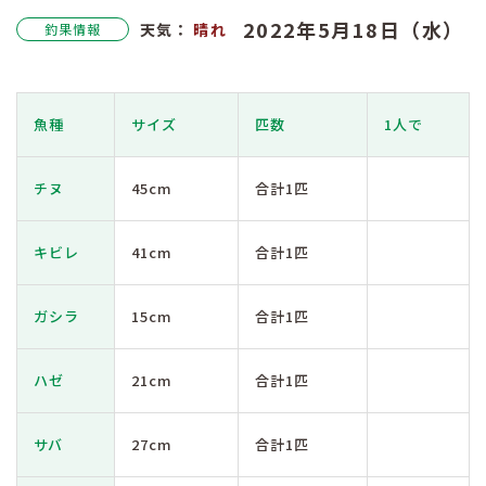
2022年5月18日（水）
天気：
晴れ
釣果情報
魚種
サイズ
匹数
1人で
チヌ
45cm
合計1匹
キビレ
41cm
合計1匹
ガシラ
15cm
合計1匹
ハゼ
21cm
合計1匹
サバ
27cm
合計1匹