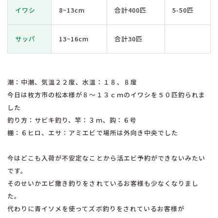
イワシ
8~13cm
合計400匹
5-50匹
サッパ
13~16cm
合計30匹
潮：中潮、気温２２度、水温：１８、８度
今日は枚方市の松本様が８〜１３ｃｍのイワシを５０匹釣られま
した
釣り方：サビキ釣り、竿：３ｍ、鈎：６号
棚：６ヒロ、エサ：アミエビで場所は外向き中央でした
今はどこも入荷が不安定なことから活エビ予約ができないみたい
です。
そのせいかエビ撒き釣りをされているお客様も少なくなりまし
た。
代わりに青イソメを使ってズボ釣りをされているお客様が