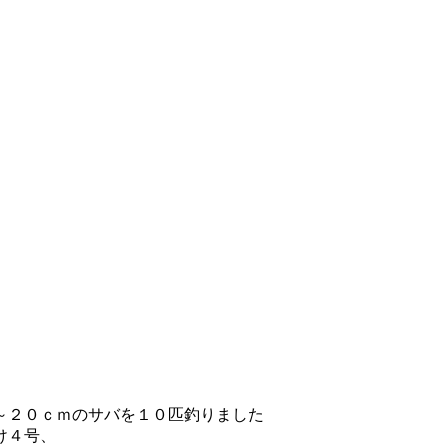
～２０ｃｍのサバを１０匹釣りました
け４号、