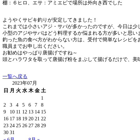
棚：６ヒロ、エサ：アミエビで場所は外向き西でした
ようやくサビキ釣りが安定してきました！
これまでは小さいアジ・サバが多かったのですが、今日は少
小型のアジやサバはどう料理するか悩まれる方が多いと思い
釣った魚の食べ方がわからない方は、受付で簡単なレシピを
職員までお申し出ください。
お勧めはやっぱり唐揚げですね～
頭とハラワタを取って唐揚げ粉をまぶして揚げるだけで、美
一覧へ戻る
2023年07月
日
月
火
水
木
金
土
1
2
3
4
5
6
7
8
9
10
11
12
13
14
15
16
17
18
19
20
21
22
23
24
25
26
27
28
29
30
31
« 6月
8月 »