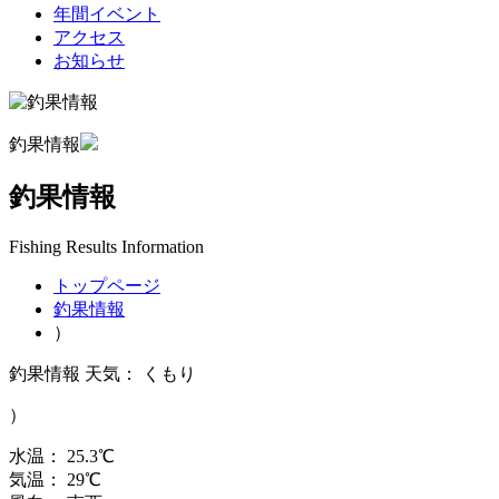
年間イベント
アクセス
お知らせ
釣果情報
釣果情報
Fishing Results Information
トップページ
釣果情報
）
釣果情報
天気：
くもり
）
水温：
25.3
℃
気温：
29
℃