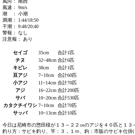
風向：
南西
風速：
9
m/s
潮 ：
小潮
満潮：
1:44
/18:50
干潮：
9:48
/20:40
警報：
なし
注意報：
あり
セイゴ
35cm
合計1匹
チヌ
32~48cm
合計6匹
キビレ
38cm
合計1匹
豆アジ
7~10cm
合計60匹
小アジ
11~14cm
合計70匹
アジ
16~22cm
合計200匹
サバ
10~20cm
合計530匹
カタクチイワシ
7~10cm
合計70匹
サッパ
10~13cm
合計10匹
今日は尼崎市の惣田様が１３～２２㎝のアジを４０匹と１３
釣り方：サビキ釣り、竿：３，１ｍ、鈎：市販のサビキ仕掛