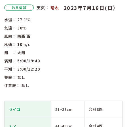
2023年7月16日(日）
天気：
晴れ
釣果情報
水温：
27.1
℃
気温：
30
℃
風向：
南西
西
風速：
10
m/s
潮 ：
大潮
満潮：
5:00
/19:40
干潮：
3:00
/12:20
警報：
なし
注意報：
なし
セイゴ
31~39cm
合計8匹
チヌ
41~45cm
合計4匹