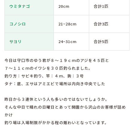
ウミタナゴ
20cm
合計1匹
コノシロ
21~28cm
合計3匹
サヨリ
24~31cm
合計5匹
今日は守口市のゆう君が８〜１９ｃｍのアジを４５匹と
７〜１１ｃｍのイワシを３０匹釣られました。
釣り方：サビキ釣り、竿：４ｍ、鉤：３号
タナ：底、エサはアミエビで場所は内向き中央でした
昨日から３連休という人も多いのではないでしょうか。
そんな中日で晴れの日曜日とあって開園から沢山のお客様が詰め
かけ
釣り場は入場制限がかかる程の賑わいとなっています。