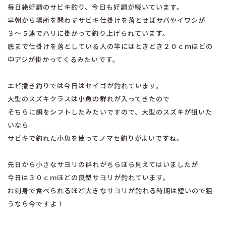
毎日絶好調のサビキ釣り、今日も好調が続いています。
早朝から場所を問わずサビキ仕掛けを落とせばサバやイワシが
３〜５連でハリに掛かって釣り上げられています。
底まで仕掛けを落としている人の竿にはときどき２０ｃｍほどの
中アジが掛かってくるみたいです。
エビ撒き釣りでは今日はセイゴが釣れています。
大型のスズキクラスは小魚の群れが入ってきたので
そちらに餌をシフトしたみたいですので、大型のスズキが狙いた
いなら
サビキで釣れた小魚を使ってノマセ釣りがよいですね。
先日から小さなサヨリの群れがちらほら見えてはいましたが
今日は３０ｃｍほどの良型サヨリが釣れています。
お刺身で食べられるほど大きなサヨリが釣れる時期は短いので狙
うなら今ですよ！