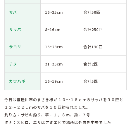
サバ
16~25cm
合計50匹
サッパ
8~16cm
合計250匹
サヨリ
16~28cm
合計130匹
チヌ
31~35cm
合計2匹
カワハギ
16~19cm
合計5匹
今日は寝屋川市のまさき様が１０〜１８ｃｍのサッパを３０匹と
１２〜２２ｃｍのサバを１０匹釣られました。
釣り方：サビキ釣り、竿：１、８ｍ、鉤：７号
タナ：３ヒロ、エサはアミエビで場所は外向き中央でした