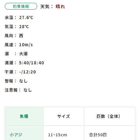
天気：
晴れ
釣果情報
水温：
27.6
℃
気温：
28
℃
風向：
西
風速：
10
m/s
潮 ：
大潮
満潮：
5:40
/18:40
干潮：
-
/12:20
警報：
なし
注意報：
なし
魚種
サイズ
匹数（全体）
小アジ
11~15cm
合計50匹