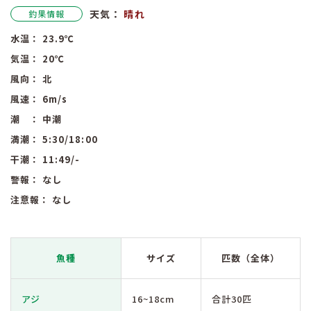
天気：
晴れ
釣果情報
水温：
23.9
℃
気温：
20
℃
風向：
北
風速：
6
m/s
潮 ：
中潮
満潮：
5:30
/18:00
干潮：
11:49
/-
警報：
なし
注意報：
なし
魚種
サイズ
匹数（全体）
アジ
16~18cm
合計30匹