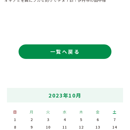
オキアミを餌にフカセ釣りでチヌ７匹！伊丹市の田中様
一覧へ戻る
2023年10月
日
月
火
水
木
金
土
1
2
3
4
5
6
7
8
9
10
11
12
13
14