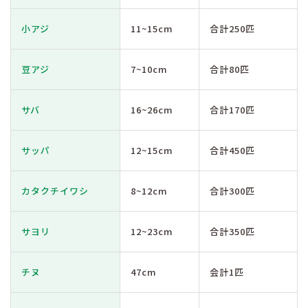
小アジ
11~15cm
合計250匹
豆アジ
7~10cm
合計80匹
サバ
16~26cm
合計170匹
サッパ
12~15cm
合計450匹
カタクチイワシ
8~12cm
合計300匹
サヨリ
12~23cm
合計350匹
チヌ
47cm
会計1匹