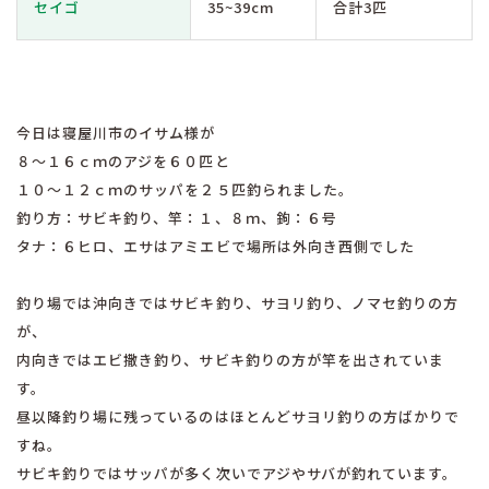
セイゴ
35~39cm
合計3匹
今日は寝屋川市のイサム様が
８〜１６ｃｍのアジを６０匹と
１０〜１２ｃｍのサッパを２５匹釣られました。
釣り方：サビキ釣り、竿：１、８ｍ、鉤：６号
タナ：６ヒロ、エサはアミエビで場所は外向き西側でした
釣り場では沖向きではサビキ釣り、サヨリ釣り、ノマセ釣りの方
が、
内向きではエビ撒き釣り、サビキ釣りの方が竿を出されていま
す。
昼以降釣り場に残っているのはほとんどサヨリ釣りの方ばかりで
すね。
サビキ釣りではサッパが多く次いでアジやサバが釣れています。