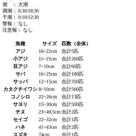
潮 ：
大潮
満潮：
6:30
/18:30
干潮：
0:10
/12:30
警報：
なし
注意報：
なし
魚種
サイズ
匹数（全体）
アジ
16~22cm
合計5匹
小アジ
11~15cm
合計260匹
豆アジ
7~10cm
合計60匹
サバ
16~25cm
合計180匹
サッパ
12~15cm
合計350匹
カタクチイワシ
8~10cm
合計560匹
コノシロ
22~26cm
合計13匹
サヨリ
15~30cm
合計500匹
チヌ
23~49,5cm
合計2匹
セイゴ
22~32cm
合計1匹
ハネ
41~43cm
合計2匹
スズキ
74cm
合計1匹