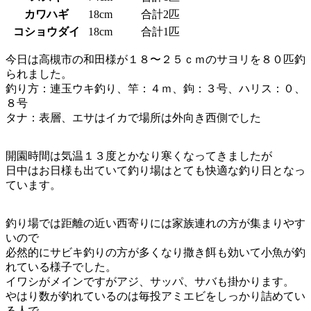
カワハギ
18cm
合計2匹
コショウダイ
18cm
合計1匹
今日は高槻市の和田様が１８〜２５ｃｍのサヨリを８０匹釣
られました。
釣り方：連玉ウキ釣り、竿：４ｍ、鉤：３号、ハリス：０、
８号
タナ：表層、エサはイカで場所は外向き西側でした
開園時間は気温１３度とかなり寒くなってきましたが
日中はお日様も出ていて釣り場はとても快適な釣り日となっ
ています。
釣り場では距離の近い西寄りには家族連れの方が集まりやす
いので
必然的にサビキ釣りの方が多くなり撒き餌も効いて小魚が釣
れている様子でした。
イワシがメインですがアジ、サッパ、サバも掛かります。
やはり数が釣れているのは毎投アミエビをしっかり詰めてい
る人で