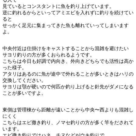
見ているとコンスタントに魚を釣り上げています。
逆に釣れるからといってアミエビを入れずに釣りを続けてい
ると
せっかく足元に集まってきた魚も離れていってしまいます
よ。
中央付近は仕掛けをキャストすることから混雑を避けたい
サヨリ釣りの方が多くおられるようです。
こちらは今日も好調で内向き、外向きどちらでも活性は高か
った様子。
アタリはあるのに魚が途中で外れることが多いときはハリの
交換してください。
サヨリは顎が硬いので何匹か釣り上げると針先がダメになる
ことが多いですよ。
東側は管理棟から距離が遠いことから中央〜西よりも混雑し
にくく
こちらはエビ撒き釣り、ノマセ釣りの方が多く竿をだされて
います。
エビ撒き釣りではハネ、チヌなどがウキ釣りで、