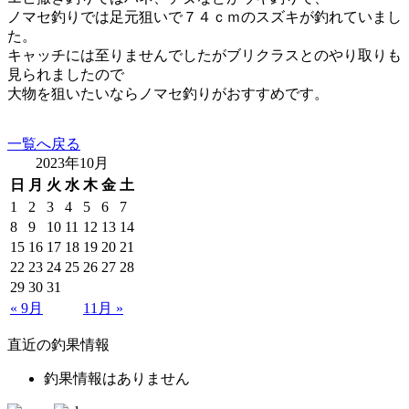
ノマセ釣りでは足元狙いで７４ｃｍのスズキが釣れていまし
た。
キャッチには至りませんでしたがブリクラスとのやり取りも
見られましたので
大物を狙いたいならノマセ釣りがおすすめです。
一覧へ戻る
2023年10月
日
月
火
水
木
金
土
1
2
3
4
5
6
7
8
9
10
11
12
13
14
15
16
17
18
19
20
21
22
23
24
25
26
27
28
29
30
31
« 9月
11月 »
直近の釣果情報
釣果情報はありません