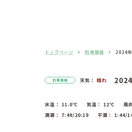
トップページ
釣果情報
2024
202
天気：
晴れ
釣果情報
水温：
11.0
℃
気温：
12
℃
風
満潮：
7:49
/20:19
干潮：
1:44
/1