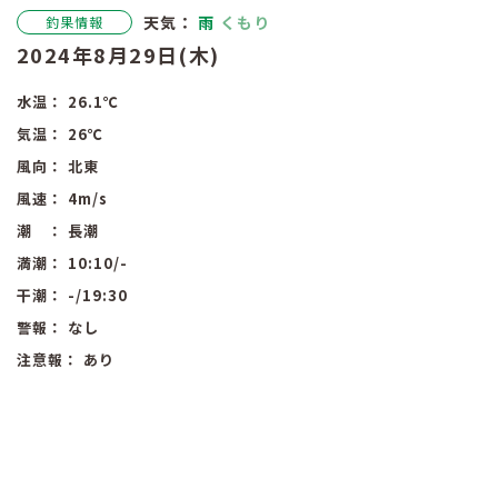
天気：
雨
くもり
釣果情報
2024年8月29日(木)
水温：
26.1
℃
気温：
26
℃
風向：
北東
風速：
4
m/s
潮 ：
長潮
満潮：
10:10
/-
干潮：
-
/19:30
警報：
なし
注意報：
あり