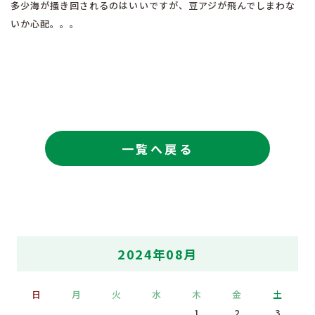
多少海が掻き回されるのはいいですが、豆アジが飛んでしまわな
いか心配。。。
一覧へ戻る
2024年08月
日
月
火
水
木
金
土
1
2
3