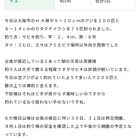
チヌ
45cm
合計1匹
今日は大阪市のＨ.Ｋ様が５〜１０ｃｍのアジを２００匹と
８〜１４ｃｍのカタクチイワシを７５匹釣られました。
釣り方：サビキ釣り、竿：２、４ｍ、鉤：６号
タナ：３ヒロ、エサはアミエビで場所は外向き西側でした
台風が接近しているとあって朝の天気は雨模様
釣り人は片手で数える程度ですがサビキは好調が続いています。
今日は豆アジがよく釣れていたようで多い人で２００匹と
数の上では爆釣と言えます。
下処理はそれほど手が掛からず美味しいのですから
釣れているなら狙わない手はないですね。
ただ明日以降は台風の接近に伴い３０日、３１日は終日閉園、
９月１日は釣り場の安全を確認した上で午後から開園の予定とな
っています。