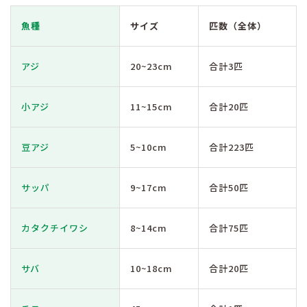
魚種
サイズ
匹数（全体）
アジ
20~23cm
合計3匹
小アジ
11~15cm
合計20匹
豆アジ
5~10cm
合計223匹
サッパ
9~17cm
合計50匹
カタクチイワシ
8~14cm
合計75匹
サバ
10~18cm
合計20匹