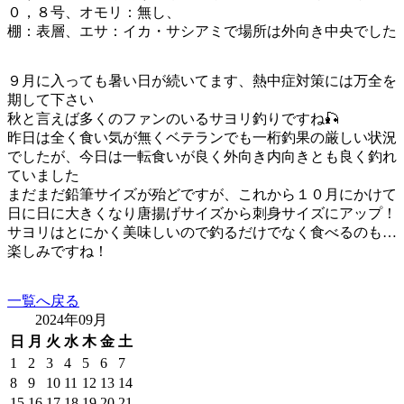
０，８号、オモリ：無し、
棚：表層、エサ：イカ・サシアミで場所は外向き中央でした
９月に入っても暑い日が続いてます、熱中症対策には万全を
期して下さい
秋と言えば多くのファンのいるサヨリ釣りですね🎣
昨日は全く食い気が無くベテランでも一桁釣果の厳しい状況
でしたが、今日は一転食いが良く外向き内向きとも良く釣れ
ていました
まだまだ鉛筆サイズが殆どですが、これから１０月にかけて
日に日に大きくなり唐揚げサイズから刺身サイズにアップ！
サヨリはとにかく美味しいので釣るだけでなく食べるのも…
楽しみですね！
一覧へ戻る
2024年09月
日
月
火
水
木
金
土
1
2
3
4
5
6
7
8
9
10
11
12
13
14
15
16
17
18
19
20
21