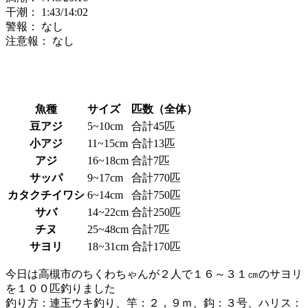
干潮：
1:43
/14:02
警報：
なし
注意報：
なし
魚種
サイズ
匹数（全体）
豆アジ
5~10cm
合計45匹
小アジ
11~15cm
合計13匹
アジ
16~18cm
合計7匹
サッパ
9~17cm
合計770匹
カタクチイワシ
6~14cm
合計750匹
サバ
14~22cm
合計250匹
チヌ
25~48cm
合計7匹
サヨリ
18~31cm
合計170匹
今日は高槻市のちくわちゃんが２人で１６～３１㎝のサヨリ
を１００匹釣りました
釣り方：連玉ウキ釣り、竿：２，９ｍ、鈎：３号、ハリス：