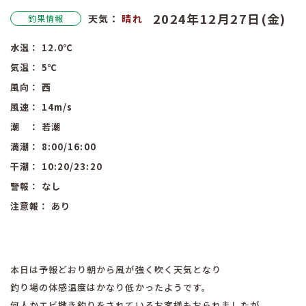
2024年12月27日(金)
天気：
晴れ
釣果情報
水温：
12.0
℃
気温：
5
℃
風向：
西
風速：
14
m/s
潮 ：
若潮
満潮：
8:00
/16:00
干潮：
10:20
/23:20
警報：
なし
注意報：
あり
本日は予報どおり朝から風が強く吹く天気となり
釣り場の体感温度はかなり低かったようです。
何人かエビ撒き釣りをされているお客様もおられましたが