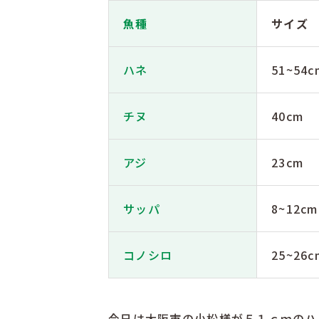
魚種
サイズ
ハネ
51~54c
チヌ
40cm
アジ
23cm
サッパ
8~12cm
コノシロ
25~26c
今日は大阪市の小松様が５１ｃｍのハ