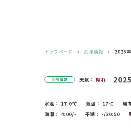
トップページ
釣果情報
2025
202
天気：
晴れ
釣果情報
水温：
17.0
℃
気温：
17
℃
風
満潮：
4:00
/-
干潮：
-
/20:50