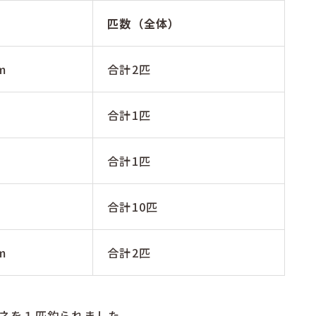
匹数（全体）
m
合計2匹
合計1匹
合計1匹
合計10匹
m
合計2匹
ネを１匹釣られました