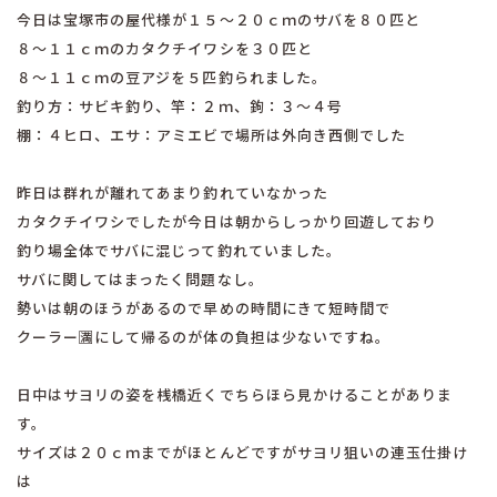
今日は宝塚市の屋代様が１５〜２０ｃｍのサバを８０匹と
８〜１１ｃｍのカタクチイワシを３０匹と
８〜１１ｃｍの豆アジを５匹釣られました。
釣り方：サビキ釣り、竿：２ｍ、鉤：３〜４号
棚：４ヒロ、エサ：アミエビで場所は外向き西側でした
昨日は群れが離れてあまり釣れていなかった
カタクチイワシでしたが今日は朝からしっかり回遊しており
釣り場全体でサバに混じって釣れていました。
サバに関してはまったく問題なし。
勢いは朝のほうがあるので早めの時間にきて短時間で
クーラー🈵にして帰るのが体の負担は少ないですね。
日中はサヨリの姿を桟橋近くでちらほら見かけることがありま
す。
サイズは２０ｃｍまでがほとんどですがサヨリ狙いの連玉仕掛け
は