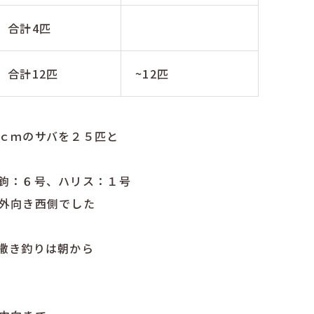
合計4匹
合計12匹
~12匹
ｃｍのサバを２５匹と
鉤：６号、ハリス：１号
外向き西側でした
撒き釣りは朝から