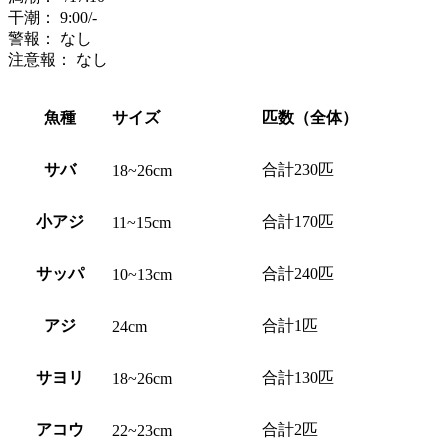
干潮：
9:00
/-
警報：
なし
注意報：
なし
魚種
サイズ
匹数（全体）
サバ
合計230匹
18~26cm
小アジ
合計170匹
11~15cm
サッパ
合計240匹
10~13cm
アジ
合計1匹
24cm
サヨリ
合計130匹
18~26cm
アコウ
合計2匹
22~23cm