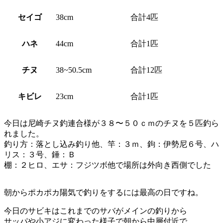
セイゴ
38cm
合計4匹
ハネ
44cm
合計1匹
チヌ
38~50.5cm
合計12匹
キビレ
23cm
合計1匹
今日は尼崎チヌ釣連合様が３８〜５０ｃｍのチヌを５匹釣ら
れました。
釣り方：落とし込み釣り他、竿：３ｍ、鉤：伊勢尼６号、ハ
リス：３号、錘：Ｂ
棚：２ヒロ、エサ：フジツボ他で場所は外向き西側でした
朝からポカポカ陽気で釣りをするには最高の日ですね。
今日のサビキはこれまでのサバがメインの釣りから
サッパや小アジに変わった様子で朝から中層付近で