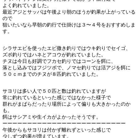
よく釣れていました。
最近アジとサッパは午後より朝のほうが釣果が上がっている
ので
狙いたいなら早朝の釣行で仕掛けは３〜４号をおすすめしま
す。
シラサエビを使ったエビ撒き釣りではウキ釣りでセイゴ、
ズボ釣りではハネとアコウが釣れていました。
チヌは今日も好調でフカセ釣りではコーンを餌に、
落とし込みではフジツボで、ノマセ釣りでは活アジを餌に
５０ｃｍまでのチヌが８匹釣れていました。
サヨリは多い人で５０匹と数は釣れていますが
常に釣れているといった感じではなかった様子で
群れがまばらだったり場所によって偏りも大きかったのか
も。
餌はサシアミや生イカがよかったそうです。
ーーーーーーーーーーーーーーーーーーーーーーーーー
午後からもサヨリは付かず離れずといった感じで
少しずつ釣果が増えています。