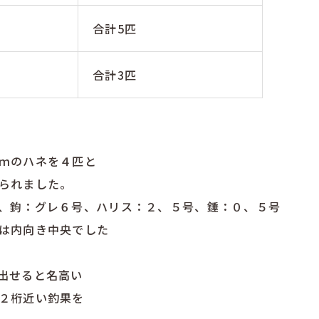
合計5匹
合計3匹
ｍのハネを４匹と
られました。
、鉤：グレ６号、ハリス：２、５号、錘：０、５号
は内向き中央でした
出せると名高い
２桁近い釣果を