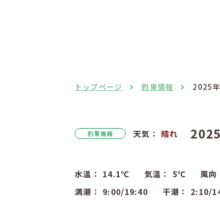
トップページ
釣果情報
2025
202
天気：
晴れ
釣果情報
水温：
14.1
℃
気温：
5
℃
風向
満潮：
9:00
/19:40
干潮：
2:10
/1