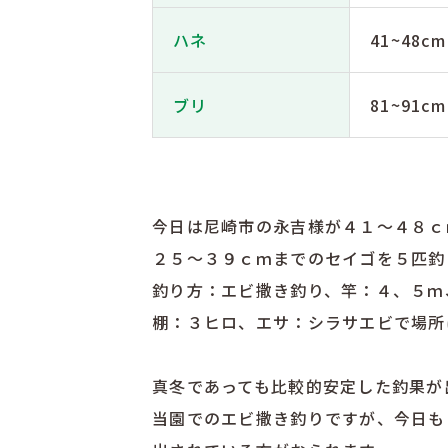
ハネ
41~48cm
ブリ
81~91cm
今日は尼崎市の永吉様が４１〜４８ｃ
２５〜３９ｃｍまでのセイゴを５匹釣
釣り方：エビ撒き釣り、竿：４、５ｍ
棚：３ヒロ、エサ：シラサエビで場所
真冬であっても比較的安定した釣果が
当園でのエビ撒き釣りですが、今日も