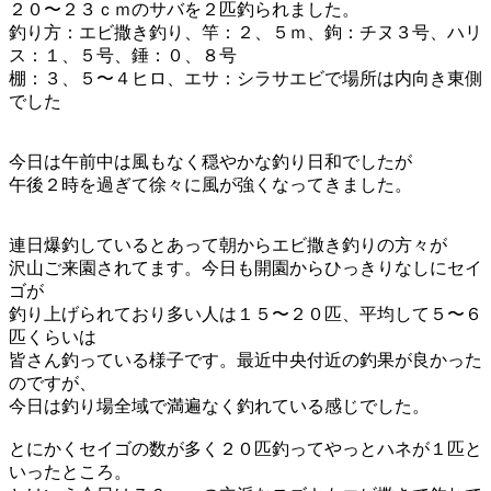
２０〜２３ｃｍのサバを２匹釣られました。
釣り方：エビ撒き釣り、竿：２、５ｍ、鉤：チヌ３号、ハリ
ス：１、５号、錘：０、８号
棚：３、５〜４ヒロ、エサ：シラサエビで場所は内向き東側
でした
今日は午前中は風もなく穏やかな釣り日和でしたが
午後２時を過ぎて徐々に風が強くなってきました。
連日爆釣しているとあって朝からエビ撒き釣りの方々が
沢山ご来園されてます。今日も開園からひっきりなしにセイ
ゴが
釣り上げられており多い人は１５〜２０匹、平均して５〜６
匹くらいは
皆さん釣っている様子です。最近中央付近の釣果が良かった
のですが、
今日は釣り場全域で満遍なく釣れている感じでした。
とにかくセイゴの数が多く２０匹釣ってやっとハネが１匹と
いったところ。