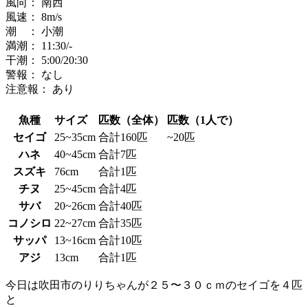
風向：
南西
風速：
8
m/s
潮 ：
小潮
満潮：
11:30
/-
干潮：
5:00
/20:30
警報：
なし
注意報：
あり
魚種
サイズ
匹数（全体）
匹数（1人で）
セイゴ
25~35cm
合計160匹
~20匹
ハネ
40~45cm
合計7匹
スズキ
76cm
合計1匹
チヌ
25~45cm
合計4匹
サバ
20~26cm
合計40匹
コノシロ
22~27cm
合計35匹
サッパ
13~16cm
合計10匹
アジ
13cm
合計1匹
今日は吹田市のりりちゃんが２５〜３０ｃｍのセイゴを４匹
と