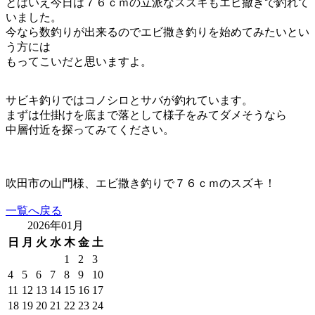
とはいえ今日は７６ｃｍの立派なスズキもエビ撒きで釣れて
いました。
今なら数釣りが出来るのでエビ撒き釣りを始めてみたいとい
う方には
もってこいだと思いますよ。
サビキ釣りではコノシロとサバが釣れています。
まずは仕掛けを底まで落として様子をみてダメそうなら
中層付近を探ってみてください。
吹田市の山門様、エビ撒き釣りで７６ｃｍのスズキ！
一覧へ戻る
2026年01月
日
月
火
水
木
金
土
1
2
3
4
5
6
7
8
9
10
11
12
13
14
15
16
17
18
19
20
21
22
23
24