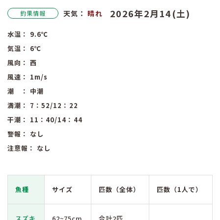
2026年2月14(土)
天気：
晴れ
釣果情報
水温：
9.6
℃
気温：
6
℃
風向：
西
風速：
1
m/s
潮 ：
中潮
満潮：
7：52
/12：22
干潮：
11：40
/14：44
警報：
なし
注意報：
なし
魚種
サイズ
匹数（全体）
匹数（1人で）
スズキ
62~75cm
合計2匹