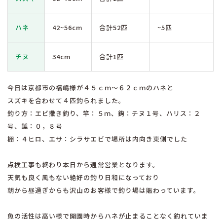
ハネ
42~56cm
合計52匹
~5匹
チヌ
34cm
合計1匹
今日は京都市の福嶋様が４５ｃｍ～６２ｃｍのハネと
スズキを合わせて４匹釣られました。
釣り方：エビ撒き釣り、竿：５ｍ、鉤：チヌ１号、ハリス：２
号、錘：０，８号
棚：４ヒロ、エサ：シラサエビで場所は内向き東側でした
点検工事も終わり本日から通常営業となります。
天気も良く風もない絶好の釣り日和になっており
朝から昼過ぎからも沢山のお客様で釣り場は賑わっています。
魚の活性は高い様で開園時からハネが止まることなく釣れていま