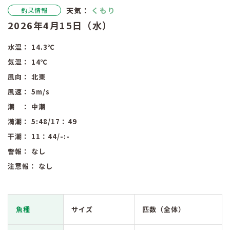
天気：
くもり
釣果情報
2026年4月15日（水）
水温：
14.3
℃
気温：
14
℃
風向：
北東
風速：
5
m/s
潮 ：
中潮
満潮：
5:48
/17：49
干潮：
11：44
/-:-
警報：
なし
注意報：
なし
魚種
サイズ
匹数（全体）