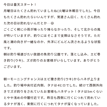
今日は曇天スタート！
月曜日はたくさん釣れていましたね(火曜は休館日でした)。今日
もたくさん釣れたらいいんですが、常連さん曰く、たくさん釣れ
た次の日は釣れないんだとか…😅
ごくごく稀に小雨が降ったり降らなかったり、そして北からの風
が吹いていますが、釣りにはそこまで支障はなさそうです。ただ
風と潮の向きが一緒なのか、外洋にどんどん流されるような状態
です。
朝は釣り場選びたい放題の魚釣り公園です。落とし込み、エビ巻
き釣り(ウキ)、ズボ釣りのお客様がいらしています。ありがとう
ございます。
朝一モーニングチャンスはエビ撒き釣り(ウキ)からハネが上りま
した。釣り場中央付近内側、タナは4ヒロでした。続けて西側外向
きでズボ釣りをされていたお客様もハネゲット！タナは5mくらい
とやや浅めの中層付近です。昨日も西側に行くにつれて釣れてい
るタナが浅く、東側に行くにつれてタナが深くなっていました。