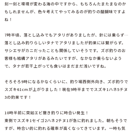
刻一刻と環境が変わる海の中ですから、もちろんたまたまなのか
もしれませんが、色々考えてやってみるのが釣りの醍醐味ですよ
ね！
7時半頃、落とし込みでもアタリがありましたが、針には乗らず…
落とし込み釣りらしいタナでアタリましたが釣果には繋がらず。
サシエサがカニだったことも関係していそうです。ズボ釣りのお
客様も結構アタリがあるみたいですが、なかなか乗らないよう
で、タナが若干上がっても食いはまだまだ浅いですね。
そろそろ9時になるかなくらいに、釣り場西側外向き、ズボ釣りで
スズキ61cmが上がりました！現在9時半まででスズキ1ハネ5チヌ
3の釣果です！
10時半前に突如エビ撒き釣りに時合い発生！
東側でスズキ1セイゴ2ハネ2チヌ1が急に釣れました。朝もそうで
すが、時合い的に釣れる確率が高くなってきています。一時も気