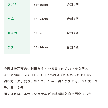
スズキ
61~65cm
合計2匹
ハネ
43~54cm
合計7匹
セイゴ
35cm
合計2匹
チヌ
35~44cm
合計5匹
今日は神戸市の祐村様が４４〜５０ｃｍのハネを２匹と
４０ｃｍのチヌを１匹、６１cmのスズキを釣られました。
釣り方：ズボ釣り、竿：２、１m、鉤：チヌ２号、ハリス：３
号、錘：３号
棚：３ヒロ、エサ：シラサエビで場所は外向き西側でした