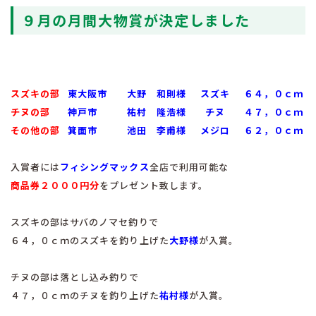
９月の月間大物賞が決定しました
スズキの部
東大阪市
大野 和則様
スズキ
６４，０ｃｍ
チヌの部
神戸市
祐村 隆浩様
チヌ
４７，０ｃｍ
その他の部
箕面市
池田 李甫様
メジロ
６２，０ｃｍ
入賞者には
フィシングマックス
全店で利用可能な
商品券２０００円分
をプレゼント致します。
スズキの部はサバのノマセ釣りで
６４，０ｃｍのスズキを釣り上げた
大野
様
が入賞。
チヌの部は落とし込み釣りで
４７，０ｃｍのチヌを釣り上げた
祐村様
が入賞。