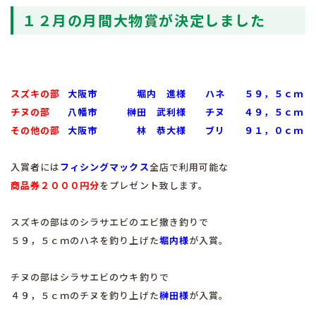
１２月の月間大物賞が決定しました
スズキの部
大阪市
堀内 進様
ハネ
５９，５ｃｍ
チヌの部
八幡市
榊田 武利様
チヌ
４９，５ｃｍ
その他の部
大阪市
林 恭大様
ブリ
９１，０ｃｍ
入賞者には
フィシングマックス
全店で利用可能な
商品券２０００円分
をプレゼント致します。
スズキの部はのシラサエビのエビ撒き釣りで
５９，５ｃｍのハネを釣り上げた
堀内様
が入賞。
チヌの部はシラサエビのウキ釣りで
４９，５ｃｍのチヌを釣り上げた
榊田様
が入賞。