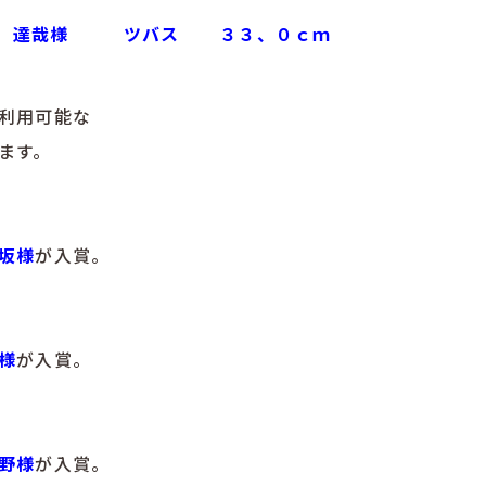
 達哉様
ツバス
３３、０ｃｍ
利用可能な
ます。
坂様
が入賞。
様
が入賞。
野様
が入賞。