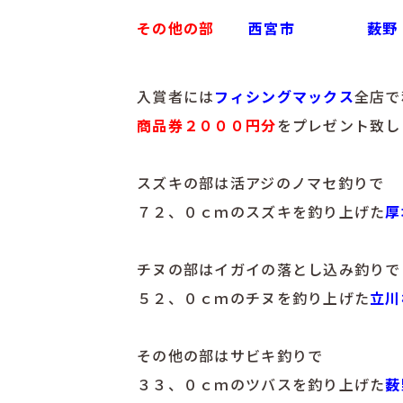
その他の部
西宮市
薮野
入賞者には
フィシングマックス
全店で
商品券２０００円分
をプレゼント致し
スズキの部は活アジのノマセ釣りで
７２、０ｃｍのスズキを釣り上げた
厚
チヌの部はイガイの落とし込み釣りで
５２、０ｃｍのチヌを釣り上げた
立川
その他の部はサビキ釣りで
３３、０ｃｍのツバスを釣り上げた
薮