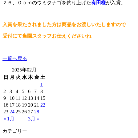
２６、０ｃｍのウミタナゴを釣り上げた
有田様
が入賞。
入賞を果たされました方は商品をお渡しいたしますので
受付にて当園スタッフお伝えくださいね
一覧へ戻る
2025年02月
日
月
火
水
木
金
土
1
2
3
4
5
6
7
8
9
10
11
12
13
14
15
16
17
18
19
20
21
22
23
24
25
26
27
28
« 1月
3月 »
カテゴリー