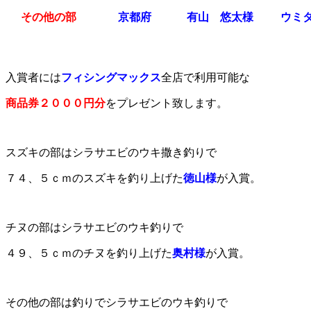
その他の部
京都府
有山 悠太様
ウミ
入賞者には
フィシングマックス
全店で利用可能な
商品券２０００円分
をプレゼント致します。
スズキの部はシラサエビのウキ撒き釣りで
７４、５ｃｍのスズキを釣り上げた
徳山様
が入賞。
チヌの部はシラサエビのウキ釣りで
４９、５ｃｍのチヌを釣り上げた
奥村様
が入賞。
その他の部は釣りでシラサエビのウキ釣りで