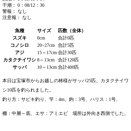
干潮：
0：08
/12：36
警報：
なし
注意報：
なし
魚種
サイズ
匹数（全体）
スズキ
0cm
合計0匹
コノシロ
20~27cm
合計5匹
アジ
15～17cm
合計30匹
カタクチイワシ
8～13cm
合計120匹
サッパ
10～13cm
合計400匹
本日は宝塚市からお越しの林様がサッパ25匹、カタクチイワ
シ10匹を釣られました。
釣り方：サビキ釣り、竿：4m、鉤：3号、ハリス：1号、
棚：中層～底、エサ：アミエビ 場所は外向き西側でした。