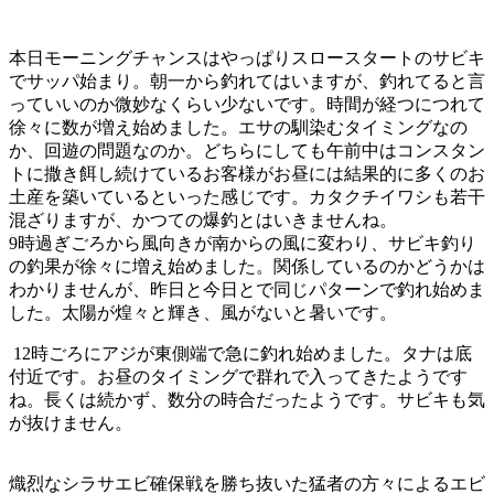
本日モーニングチャンスはやっぱりスロースタートのサビキ
でサッパ始まり。朝一から釣れてはいますが、釣れてると言
っていいのか微妙なくらい少ないです。時間が経つにつれて
徐々に数が増え始めました。エサの馴染むタイミングなの
か、回遊の問題なのか。どちらにしても午前中はコンスタン
トに撒き餌し続けているお客様がお昼には結果的に多くのお
土産を築いているといった感じです。カタクチイワシも若干
混ざりますが、かつての爆釣とはいきませんね。
9時過ぎごろから風向きが南からの風に変わり、サビキ釣り
の釣果が徐々に増え始めました。関係しているのかどうかは
わかりませんが、昨日と今日とで同じパターンで釣れ始めま
した。太陽が煌々と輝き、風がないと暑いです。
12時ごろにアジが東側端で急に釣れ始めました。タナは底
付近です。お昼のタイミングで群れで入ってきたようです
ね。長くは続かず、数分の時合だったようです。サビキも気
が抜けません。
熾烈なシラサエビ確保戦を勝ち抜いた猛者の方々によるエビ