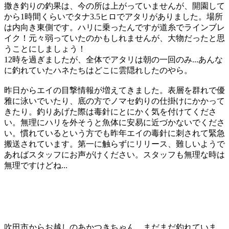
撒き釣りの釣果は、今の所は上がっていませんが、開園して
から1時間くらいでタナ3.5ヒロでアタリがありました。場所
は内向き東側です。ハリに乗ったんですが道糸でラインブレ
イク！元々弱っていたのかもしれませんが、大物だったと思
うことにしましょう！
12時を過ぎましたが、全体でアタリは朝の一回のみ...あんな
に釣れていたハネたちはどこに雲隠れしたのやら。
昨日からエイの目撃情報が増えてきました。表層を群れで優
雅に泳いでいたり、底の方でノマセ釣りの仕掛けにかかって
きたり。釣りあげた際は毒針にとにかく気を付けてくださ
い。無理にハリを外そうと魚体に安易に近づかないでくださ
い。慣れているという方でも昨年エイの毒針に刺されて緊急
搬送されています。第一に触らずにリリース、難しいようで
あればスタッフにお声がけください。スタッフも無理な時は
無理ですけどね...
吹田市からお越しのあかつきちゃん まだまだ釣れていま