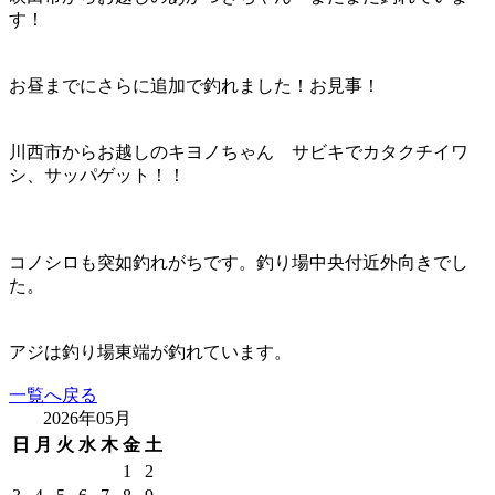
す！
お昼までにさらに追加で釣れました！お見事！
川西市からお越しのキヨノちゃん サビキでカタクチイワ
シ、サッパゲット！！
コノシロも突如釣れがちです。釣り場中央付近外向きでし
た。
アジは釣り場東端が釣れています。
一覧へ戻る
2026年05月
日
月
火
水
木
金
土
1
2