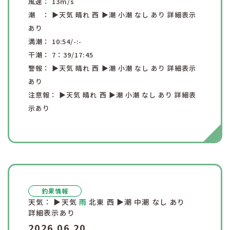
風速：
13
m/s
潮 ：
▶︎天気
晴れ
西
▶︎潮
小潮
なし
あり
詳細表示
あり
満潮：
10:54
/-:-
干潮：
7：39
/17:45
警報：
▶︎天気
晴れ
西
▶︎潮
小潮
なし
あり
詳細表示
あり
注意報：
▶︎天気
晴れ
西
▶︎潮
小潮
なし
あり
詳細表
示あり
釣果情報
天気：
▶︎天気
雨
北東
西
▶︎潮
中潮
なし
あり
詳細表示あり
2026.06.20