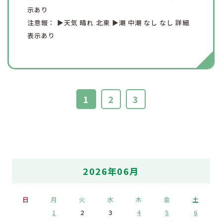
示あり
注意報：
▶︎天気
晴れ
北東
▶︎潮
中潮
なし
なし
詳細
表示あり
1
2
3
2026年06月
日
月
火
水
木
金
土
1
2
3
4
5
6