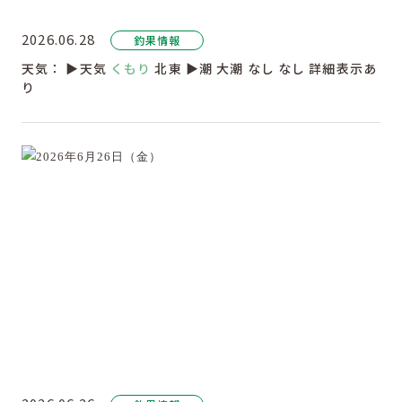
2026.06.28
釣果情報
天気：
▶︎天気
くもり
北東
▶︎潮
大潮
なし
なし
詳細表示あ
り