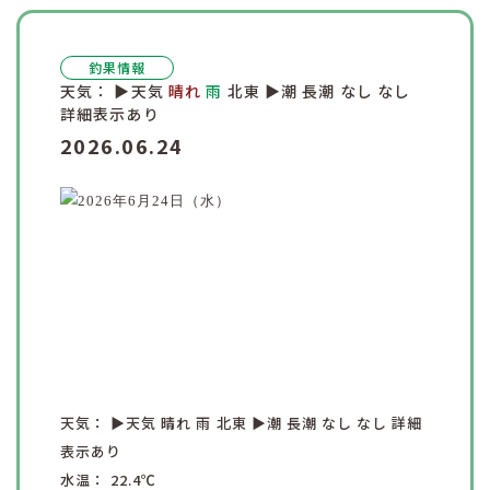
釣果情報
天気：
▶︎天気
晴れ
雨
北東
▶︎潮
長潮
なし
なし
詳細表示あり
2026.06.24
天気：
▶︎天気
晴れ
雨
北東
▶︎潮
長潮
なし
なし
詳細
表示あり
水温：
22.4
℃