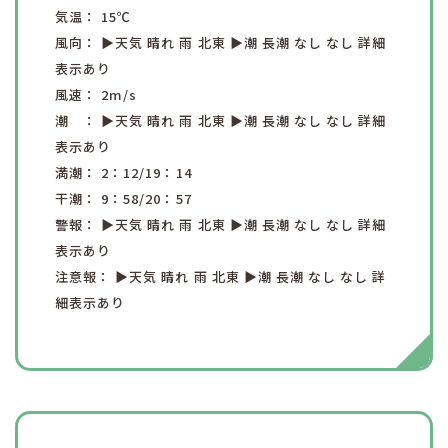
気温：
15
℃
風向：
▶︎天気
晴れ
雨
北東
▶︎潮
長潮
なし
なし
詳細
表示あり
風速：
2
m/s
潮 ：
▶︎天気
晴れ
雨
北東
▶︎潮
長潮
なし
なし
詳細
表示あり
満潮：
2：12
/19：14
干潮：
9：58
/20：57
警報：
▶︎天気
晴れ
雨
北東
▶︎潮
長潮
なし
なし
詳細
表示あり
注意報：
▶︎天気
晴れ
雨
北東
▶︎潮
長潮
なし
なし
詳
細表示あり