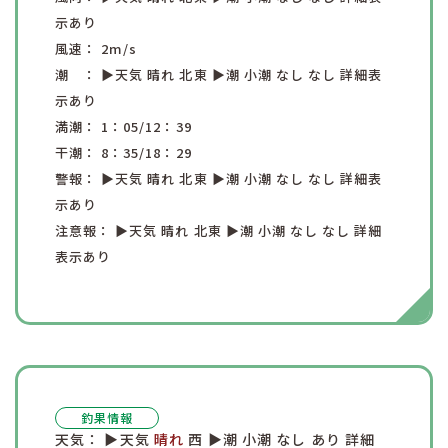
示あり
風速：
2
m/s
潮 ：
▶︎天気
晴れ
北東
▶︎潮
小潮
なし
なし
詳細表
示あり
満潮：
1：05
/12：39
干潮：
8：35
/18：29
警報：
▶︎天気
晴れ
北東
▶︎潮
小潮
なし
なし
詳細表
示あり
注意報：
▶︎天気
晴れ
北東
▶︎潮
小潮
なし
なし
詳細
表示あり
釣果情報
天気：
▶︎天気
晴れ
西
▶︎潮
小潮
なし
あり
詳細