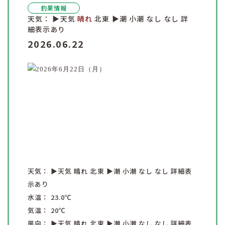
釣果情報
天気：
▶︎天気
晴れ
北東
▶︎潮
小潮
なし
なし
詳
細表示あり
2026.06.22
天気：
▶︎天気
晴れ
北東
▶︎潮
小潮
なし
なし
詳細表
示あり
水温：
23.0
℃
気温：
20
℃
風向：
▶︎天気
晴れ
北東
▶︎潮
小潮
なし
なし
詳細表