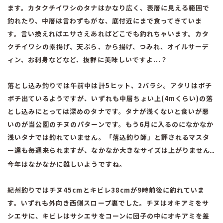
ます。カタクチイワシのタナはかなり広く、表層に見える範囲で
釣れたり、中層は言わずもがな、底付近にまで食ってきていま
す。言い換えればエサさえあればどこでも釣れちゃいます。カタ
クチイワシの素揚げ、天ぷら、から揚げ、つみれ、オイルサーデ
ィン、お刺身などなど、抜群に美味しいですよ...？
落とし込み釣りでは午前中は計
5
ヒット、
2
バラシ。アタリはボチ
ボチ出ているようですが、いずれも中層ちょい上
(4m
くらい
)
の落
とし込みにとっては深めのタナです。タナが浅くないと食いが悪
いのが当公園のチヌのパターンです。もう
6
月に入るのになかなか
浅いタナでは釣れていません。「落込釣り師」と評されるマスタ
ー達も毎週来られますが、なかなか大きなサイズは上がりません
…
今年はなかなかに難しいようですね。
紀州釣りではチヌ
45cm
とキビレ
38cm
が
9
時前後に釣れていま
す。いずれも外向き西側スロープ裏でした。チヌはオキアミをサ
シエサに、キビレはサシエサをコーンに団子の中にオキアミを差