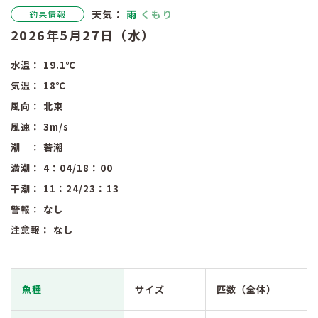
天気：
雨
くもり
釣果情報
2026年5月27日（水）
水温：
19.1
℃
気温：
18
℃
風向：
北東
風速：
3
m/s
潮 ：
若潮
満潮：
4：04
/18：00
干潮：
11：24
/23：13
警報：
なし
注意報：
なし
魚種
サイズ
匹数（全体）