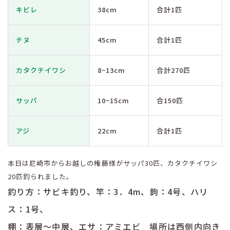
キビレ
38cm
合計1匹
チヌ
45cm
合計1匹
カタクチイワシ
8~13cm
合計270匹
サッパ
10~15cm
合150匹
アジ
22cm
合計1匹
本日は尼崎市からお越しの権藤様がサッパ30匹、カタクチイワシ
20匹釣られました。
釣り方：サビキ釣り、竿：3．4
m
、鉤：4号、ハリ
ス：1号、
棚：表層～中層、エサ：アミエビ 場所は西側内向き