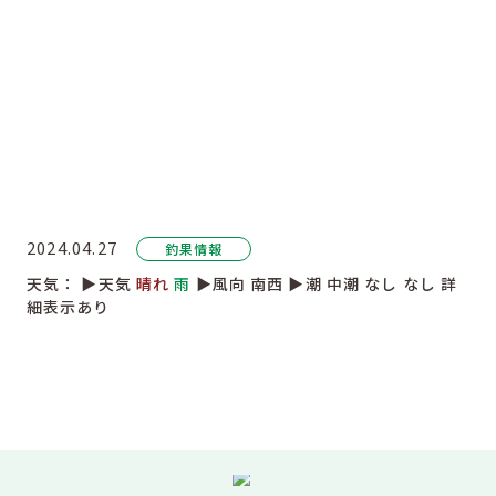
2024.04.27
釣果情報
天気：
▶︎天気
晴れ
雨
▶︎風向
南西
▶︎潮
中潮
なし
なし
詳
細表示あり