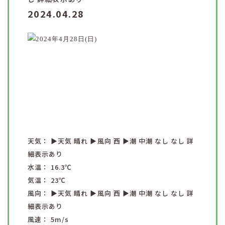
2024.04.28
天気：
▶︎天気
晴れ
▶︎風向
西
▶︎潮
中潮
なし
なし
詳
細表示あり
水温：
16.3
℃
気温：
23
℃
風向：
▶︎天気
晴れ
▶︎風向
西
▶︎潮
中潮
なし
なし
詳
細表示あり
風速：
5
m/s