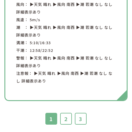
風向：
▶︎天気
晴れ
▶︎風向
南西
▶︎潮
若潮
なし
なし
詳細表示あり
風速：
5
m/s
潮 ：
▶︎天気
晴れ
▶︎風向
南西
▶︎潮
若潮
なし
なし
詳細表示あり
満潮：
5:10
/16:33
干潮：
12:58
/22:52
警報：
▶︎天気
晴れ
▶︎風向
南西
▶︎潮
若潮
なし
なし
詳細表示あり
注意報：
▶︎天気
晴れ
▶︎風向
南西
▶︎潮
若潮
なし
な
し
詳細表示あり
1
2
3