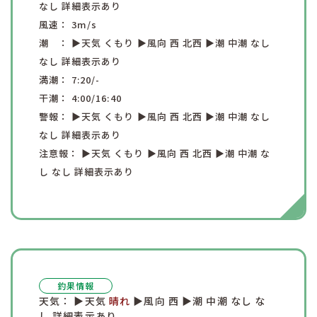
なし
詳細表示あり
風速：
3
m/s
潮 ：
▶︎天気
くもり
▶︎風向
西
北西
▶︎潮
中潮
なし
なし
詳細表示あり
満潮：
7:20
/-
干潮：
4:00
/16:40
警報：
▶︎天気
くもり
▶︎風向
西
北西
▶︎潮
中潮
なし
なし
詳細表示あり
注意報：
▶︎天気
くもり
▶︎風向
西
北西
▶︎潮
中潮
な
し
なし
詳細表示あり
釣果情報
天気：
▶︎天気
晴れ
▶︎風向
西
▶︎潮
中潮
なし
な
し
詳細表示あり