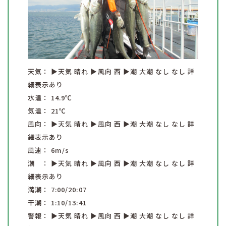
天気：
▶︎天気
晴れ
▶︎風向
西
▶︎潮
大潮
なし
なし
詳
細表示あり
水温：
14.9
℃
気温：
21
℃
風向：
▶︎天気
晴れ
▶︎風向
西
▶︎潮
大潮
なし
なし
詳
細表示あり
風速：
6
m/s
潮 ：
▶︎天気
晴れ
▶︎風向
西
▶︎潮
大潮
なし
なし
詳
細表示あり
満潮：
7:00
/20:07
干潮：
1:10
/13:41
警報：
▶︎天気
晴れ
▶︎風向
西
▶︎潮
大潮
なし
なし
詳