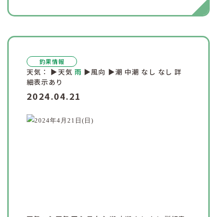
釣果情報
天気：
▶︎天気
雨
▶︎風向
▶︎潮
中潮
なし
なし
詳
細表示あり
2024.04.21