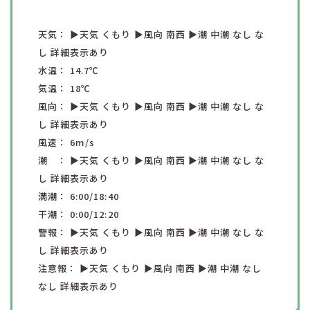
天気：
▶︎天気
くもり
▶︎風向
南西
▶︎潮
中潮
なし
な
し
詳細表示あり
水温：
14.7
℃
気温：
18
℃
風向：
▶︎天気
くもり
▶︎風向
南西
▶︎潮
中潮
なし
な
し
詳細表示あり
風速：
6
m/s
潮 ：
▶︎天気
くもり
▶︎風向
南西
▶︎潮
中潮
なし
な
し
詳細表示あり
満潮：
6:00
/18:40
干潮：
0:00
/12:20
警報：
▶︎天気
くもり
▶︎風向
南西
▶︎潮
中潮
なし
な
し
詳細表示あり
注意報：
▶︎天気
くもり
▶︎風向
南西
▶︎潮
中潮
なし
なし
詳細表示あり