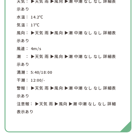
天気：
▶︎天気
雨
▶︎風向
▶︎潮
中潮
なし
なし
詳細表
示あり
水温：
14.2
℃
気温：
17
℃
風向：
▶︎天気
雨
▶︎風向
▶︎潮
中潮
なし
なし
詳細表
示あり
風速：
4
m/s
潮 ：
▶︎天気
雨
▶︎風向
▶︎潮
中潮
なし
なし
詳細表
示あり
満潮：
5:40
/18:00
干潮：
12:00
/-
警報：
▶︎天気
雨
▶︎風向
▶︎潮
中潮
なし
なし
詳細表
示あり
注意報：
▶︎天気
雨
▶︎風向
▶︎潮
中潮
なし
なし
詳細
表示あり