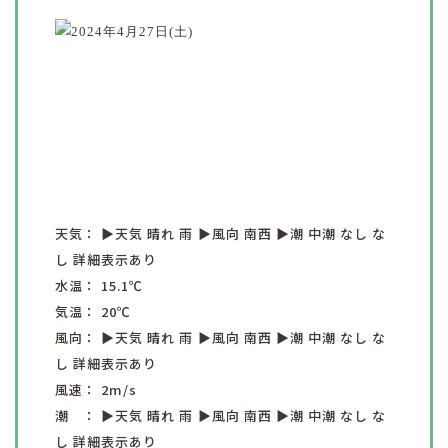
天気：
▶︎天気
晴れ
雨
▶︎風向
南西
▶︎潮
中潮
なし
な
し
詳細表示あり
水温：
15.1
℃
気温：
20
℃
風向：
▶︎天気
晴れ
雨
▶︎風向
南西
▶︎潮
中潮
なし
な
し
詳細表示あり
風速：
2
m/s
潮 ：
▶︎天気
晴れ
雨
▶︎風向
南西
▶︎潮
中潮
なし
な
し
詳細表示あり