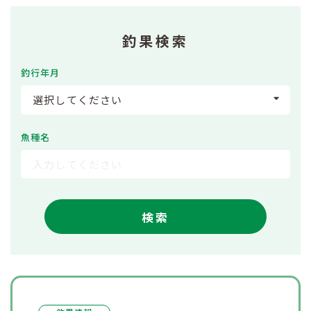
釣果検索
釣行年月
選択してください
魚種名
検索