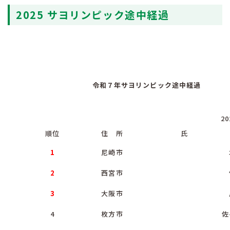
2025 サヨリンピック途中経過
令和７年サヨリンピック途中経過
20
順位
住 所
氏 
1
尼崎市
2
西宮市
3
大阪市
4
枚方市
佐