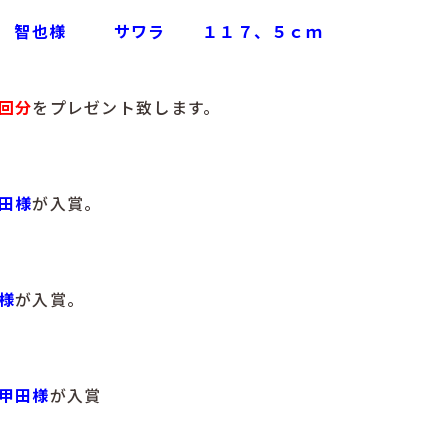
 智也様
サワラ
１１７、５ｃｍ
回分
をプレゼント致します。
田様
が入賞。
様
が入賞。
甲田様
が入賞