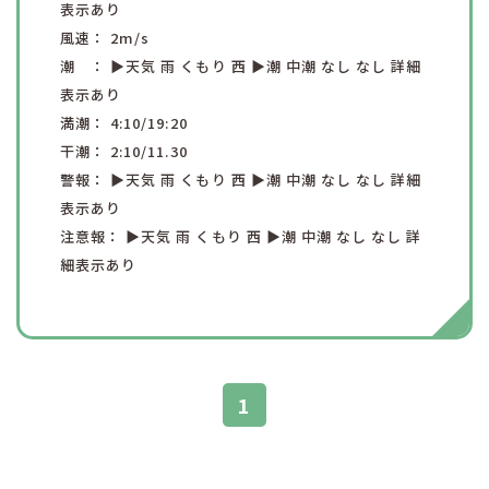
表示あり
風速：
2
m/s
潮 ：
▶︎天気
雨
くもり
西
▶︎潮
中潮
なし
なし
詳細
表示あり
満潮：
4:10
/19:20
干潮：
2:10
/11.30
警報：
▶︎天気
雨
くもり
西
▶︎潮
中潮
なし
なし
詳細
表示あり
注意報：
▶︎天気
雨
くもり
西
▶︎潮
中潮
なし
なし
詳
細表示あり
1