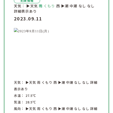
釣果情報
天気：
▶︎天気
雨
くもり
西
▶︎潮
中潮
なし
なし
詳細表示あり
2023.09.11
天気：
▶︎天気
雨
くもり
西
▶︎潮
中潮
なし
なし
詳細
表示あり
水温：
27.5
℃
気温：
28.5
℃
風向：
▶︎天気
雨
くもり
西
▶︎潮
中潮
なし
なし
詳細