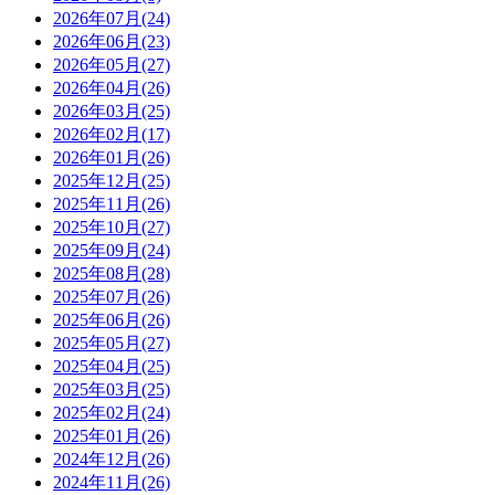
2026年07月(24)
2026年06月(23)
2026年05月(27)
2026年04月(26)
2026年03月(25)
2026年02月(17)
2026年01月(26)
2025年12月(25)
2025年11月(26)
2025年10月(27)
2025年09月(24)
2025年08月(28)
2025年07月(26)
2025年06月(26)
2025年05月(27)
2025年04月(25)
2025年03月(25)
2025年02月(24)
2025年01月(26)
2024年12月(26)
2024年11月(26)