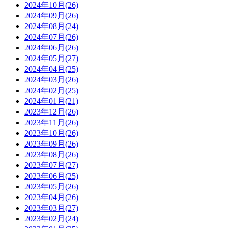
2024年10月(26)
2024年09月(26)
2024年08月(24)
2024年07月(26)
2024年06月(26)
2024年05月(27)
2024年04月(25)
2024年03月(26)
2024年02月(25)
2024年01月(21)
2023年12月(26)
2023年11月(26)
2023年10月(26)
2023年09月(26)
2023年08月(26)
2023年07月(27)
2023年06月(25)
2023年05月(26)
2023年04月(26)
2023年03月(27)
2023年02月(24)