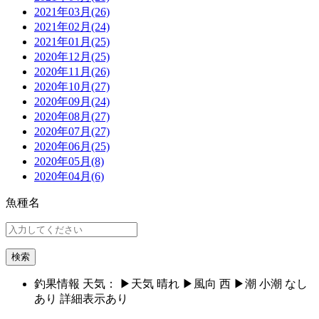
2021年03月(26)
2021年02月(24)
2021年01月(25)
2020年12月(25)
2020年11月(26)
2020年10月(27)
2020年09月(24)
2020年08月(27)
2020年07月(27)
2020年06月(25)
2020年05月(8)
2020年04月(6)
魚種名
検索
釣果情報
天気：
▶︎天気
晴れ
▶︎風向
西
▶︎潮
小潮
なし
あり
詳細表示あり