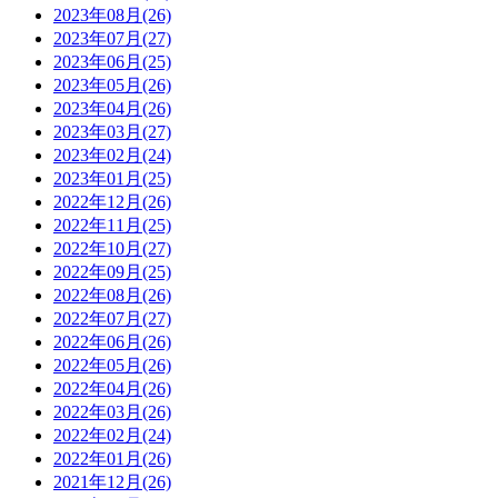
2023年08月(26)
2023年07月(27)
2023年06月(25)
2023年05月(26)
2023年04月(26)
2023年03月(27)
2023年02月(24)
2023年01月(25)
2022年12月(26)
2022年11月(25)
2022年10月(27)
2022年09月(25)
2022年08月(26)
2022年07月(27)
2022年06月(26)
2022年05月(26)
2022年04月(26)
2022年03月(26)
2022年02月(24)
2022年01月(26)
2021年12月(26)