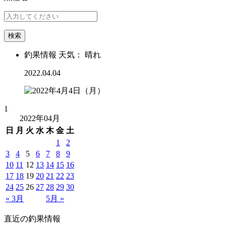
検索
釣果情報
天気：
晴れ
2022.04.04
1
2022年04月
日
月
火
水
木
金
土
1
2
3
4
5
6
7
8
9
10
11
12
13
14
15
16
17
18
19
20
21
22
23
24
25
26
27
28
29
30
« 3月
5月 »
直近の釣果情報