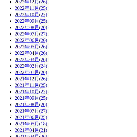
2022年12月(26)
2022年11月(25)
2022年10月(27)
2022年09月(25)
2022年08月(26)
2022年07月(27)
2022年06月(26)
2022年05月(26)
2022年04月(26)
2022年03月(26)
2022年02月(24)
2022年01月(26)
2021年12月(26)
2021年11月(25)
2021年10月(27)
2021年09月(25)
2021年08月(26)
2021年07月(27)
2021年06月(25)
2021年05月(18)
2021年04月(21)
2021年03月(26)